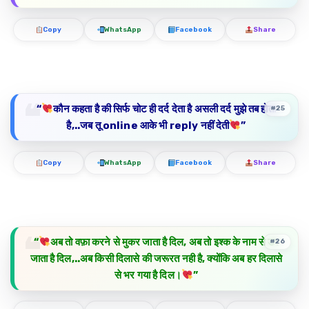
Copy
WhatsApp
Facebook
Share
“
कौन कहता है की सिर्फ
चोट
ही
दर्द
देता है असली दर्द मुझे तब होता
#25
है,..जब तू
online
आके भी
reply
नहीं देती
”
Copy
WhatsApp
Facebook
Share
“
अब तो वफ़ा करने से मुकर जाता है दिल, अब तो इश्क के नाम से डर
#26
जाता है दिल,..अब किसी दिलासे की जरूरत नही है, क्योंकि अब हर दिलासे
से भर गया है दिल।
”