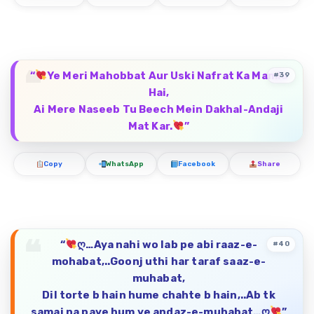
“
Ye Meri Mahobbat Aur Uski Nafrat Ka Mamla
#39
Hai,
Ai Mere Naseeb Tu Beech Mein Dakhal-Andaji
Mat Kar.
”
Copy
WhatsApp
Facebook
Share
“
ღ…Aya nahi wo lab pe abi raaz-e-
#40
mohabat,..Goonj uthi har taraf saaz-e-
muhabat,
Dil torte b hain hume chahte b hain,..Ab tk
samaj na paye hum ye andaz-e-muhabat…ღ
”