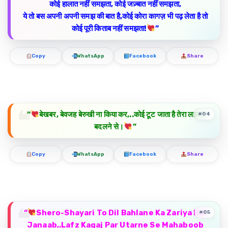
कोई हालात नहीं समझता, कोई जज़्बात नहीं समझता,
ये तो बस अपनी अपनी समझ की बात है,कोई कोरा कागज़ भी पढ़ लेता है तो
कोई पूरी किताब नहीं समझता!
”
Copy
WhatsApp
Facebook
Share
“
बेखबर, बेवजह बेरुखी ना किया कर,..कोई टूट जाता है तेरा लहजा
#04
बदलने से।
”
Copy
WhatsApp
Facebook
Share
“
Shero-Shayari To Dil Bahlane Ka Zariya Hai
#05
Janaab,.Lafz Kagaj Par Utarne Se Mahaboob