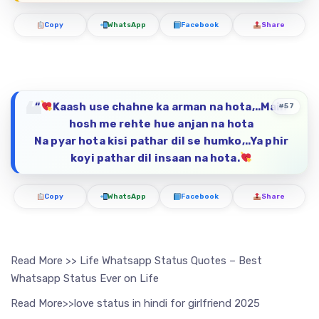
Copy
WhatsApp
Facebook
Share
“
Kaash use chahne ka arman na hota,..Main
#57
hosh me rehte hue anjan na hota
Na pyar hota kisi pathar dil se humko,..Ya phir
koyi pathar dil insaan na hota.
Copy
WhatsApp
Facebook
Share
Read More >> Life Whatsapp Status Quotes – Best
Whatsapp Status Ever on Life
Read More>>love status in hindi for girlfriend 2025