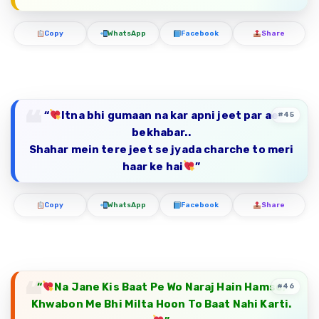
Copy
WhatsApp
Facebook
Share
“
Itna bhi gumaan na kar apni jeet par ae
#45
bekhabar..
Shahar mein tere jeet se jyada charche to meri
haar ke hai
”
Copy
WhatsApp
Facebook
Share
“
Na Jane Kis Baat Pe Wo Naraj Hain Hamse,
#46
Khwabon Me Bhi Milta Hoon To Baat Nahi Karti.