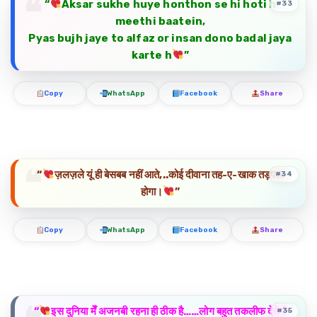
“
Aksar sukhe huye honthon se hi hoti h
#33
meethi baatein,
Pyas bujh jaye to alfaz or insan dono badal jaya
karte h
”
Copy
WhatsApp
Facebook
Share
“
ज़लज़ले यूं ही बेसबब नहीं आते,..कोई दीवाना तह-ए-खाक तड़पता
#34
होगा।
”
Copy
WhatsApp
Facebook
Share
“
इस दुनिया मेँ अजनबी रहना ही ठीक है……लोग बहुत तकलीफ देते है
#35