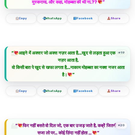
मुस्कराया, और कहा, मोहब्बत की थी ना.??
”
Copy
WhatsApp
Facebook
Share
“
आइने में अक्सर जो अक्स नज़र आता है,..खुद से लड़ता हुआ एक शख़्स
#19
नज़र आता है,
वो किसी बात पे खुद से खफा लगता है,..नाकाम मोहब्बत का नक्श नजर आता
है।
”
Copy
WhatsApp
Facebook
Share
“
फिर नहीं बसते वो दिल जो, एक बार उजड़ जाते है, कब्रें जितनी भी
#20
सजा लो पर.. कोई ज़िंदा नहीं होता …
”