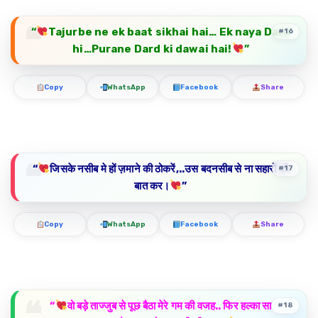
“
Tajurbe ne ek baat sikhai hai… Ek naya Dard
#16
hi…Purane Dard ki dawai hai!
”
Copy
WhatsApp
Facebook
Share
“
जिसके नसीब मे हों ज़माने की ठोकरें,..उस बदनसीब से ना सहारों की
#17
बात कर।
”
Copy
WhatsApp
Facebook
Share
“
वो बड़े ताज्जुब से पूछ बैठा मेरे गम की वजह.. फिर हल्का सा
#18