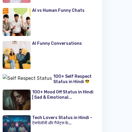
AI vs Human Funny Chats
AI Funny Conversations
100+ Self Respect
Status in Hindi
100+ Mood Off Status in Hindi
| Sad & Emotional...
Tech Lovers Status in Hindi –
टेक्नोलॉजी और गैजेट्स के...