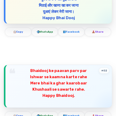
मिठाई और खाना खा कर जाना
दुआएं लेकर मेरी जाना।
Happy Bhai Dooj
Copy
WhatsApp
Facebook
Share
Bhaidooj ke paavan parv par
#02
Ishwar se kaamna karte rahe
Mere bhai ka ghar kaarobaar
Khushaali se sawarte rahe.
Happy Bhaidooj.
Copy
WhatsApp
Facebook
Share