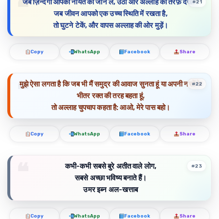
जब ज़िन्दगी आपकी नीयत को जान ले, उठो और अल्लाह की तरफ़ देखो।
#21
जब जीवन आपको एक उच्च स्थिति में रखता है,
तो घुटने टेकें, और वापस अल्लाह की ओर मुड़ें।
Copy
WhatsApp
Facebook
Share
मुझे ऐसा लगता है कि जब भी मैं समुद्र की आवाज सुनता हूं या अपनी नसों के
#22
भीतर रक्त की तरह बहता हूं,
तो अल्लाह चुपचाप कहता है: आओ, मेरे पास बहो।
Copy
WhatsApp
Facebook
Share
कभी-कभी सबसे बुरे अतीत वाले लोग,
#23
सबसे अच्छा भविष्य बनाते हैं।
उमर इब्न अल-खत्ताब
Copy
WhatsApp
Facebook
Share