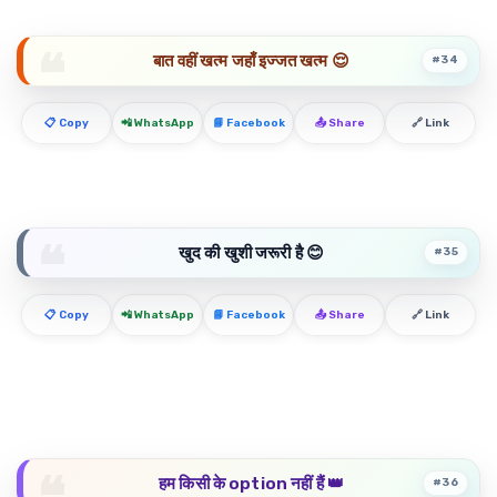
बात वहीं खत्म जहाँ इज्जत खत्म 😌
#34
📋 Copy
📲 WhatsApp
📘 Facebook
📤 Share
🔗 Link
खुद की खुशी जरूरी है 😊
#35
📋 Copy
📲 WhatsApp
📘 Facebook
📤 Share
🔗 Link
हम किसी के option नहीं हैं 👑
#36