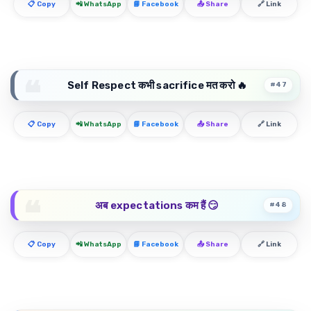
📋 Copy
📲 WhatsApp
📘 Facebook
📤 Share
🔗 Link
Self Respect कभी sacrifice मत करो 🔥
#47
📋 Copy
📲 WhatsApp
📘 Facebook
📤 Share
🔗 Link
अब expectations कम हैं 😏
#48
📋 Copy
📲 WhatsApp
📘 Facebook
📤 Share
🔗 Link