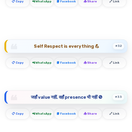
📋 Copy
📲 WhatsApp
📘 Facebook
📤 Share
🔗 Link
Self Respect is everything 💪
#32
📋 Copy
📲 WhatsApp
📘 Facebook
📤 Share
🔗 Link
जहाँ value नहीं, वहाँ presence भी नहीं 🚫
#33
📋 Copy
📲 WhatsApp
📘 Facebook
📤 Share
🔗 Link