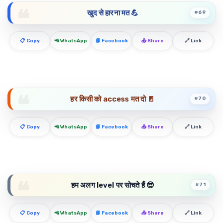
खुद से हारना मत 💪
#69
📋 Copy
📲 WhatsApp
📘 Facebook
📤 Share
🔗 Link
हर किसी को access मत दो 🚪
#70
📋 Copy
📲 WhatsApp
📘 Facebook
📤 Share
🔗 Link
हम अलग level पर सोचते हैं 😎
#71
📋 Copy
📲 WhatsApp
📘 Facebook
📤 Share
🔗 Link