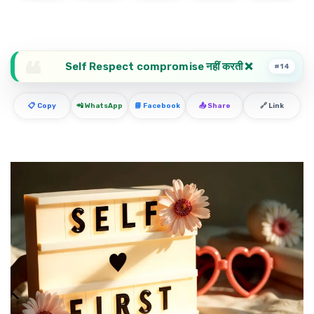
Self Respect compromise नहीं करती ❌
#14
📋 Copy
📲 WhatsApp
📘 Facebook
📤 Share
🔗 Link