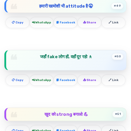
हमारी खामोशी भी attitude है 🤫
#49
📋 Copy
📲 WhatsApp
📘 Facebook
📤 Share
🔗 Link
जहाँ fake लोग हों, वहाँ दूर रहो 🚶
#50
📋 Copy
📲 WhatsApp
📘 Facebook
📤 Share
🔗 Link
खुद को strong बनाओ 💪
#51
📋 Copy
📲 WhatsApp
📘 Facebook
📤 Share
🔗 Link