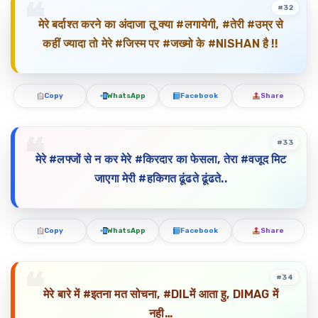
#32
मेरे बर्दाश्त करने का अंदाजा तू क्या #लगायेगी, #तेरी #उम्र से
कहीं ज्यादा तो मेरे #जिस्म पर #जख्मो के #NISHAN है !!
Copy
WhatsApp
Facebook
Share
#33
मेरे #लफ्जों से न कर मेरे #किरदार का फेसला, तेरा #वजूद मिट
जाएगा मेरी #हकिगत ढूंढते ढूंढते..
Copy
WhatsApp
Facebook
Share
#34
मेरे बारे में #इतना मत सोचना, #DILमें आता हु, DIMAG में
नही…